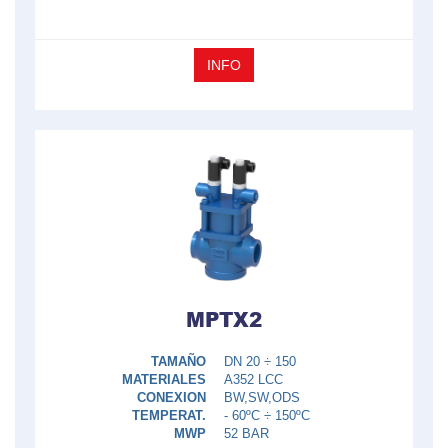
INFO
MPTX2
TAMAÑO
DN 20 ÷ 150
MATERIALES
A352 LCC
CONEXION
BW,SW,ODS
TEMPERAT.
- 60ºC ÷ 150ºC
MWP
52 BAR