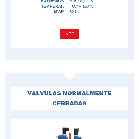
EXTREMOS
BW,SW,ODS
TEMPERAT.
- 60ª ÷ 150ºC
MWP
52 bar
INFO
VÁLVULAS NORMALMENTE
CERRADAS