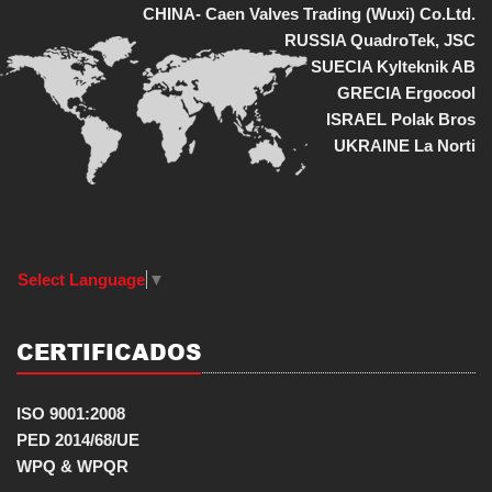
CHINA- Caen Valves Trading (Wuxi) Co.Ltd.
RUSSIA QuadroTek, JSC
SUECIA Kylteknik AB
GRECIA Ergocool
ISRAEL Polak Bros
UKRAINE La Norti
Select Language
▼
CERTIFICADOS
ISO 9001:2008
PED 2014/68/UE
WPQ & WPQR