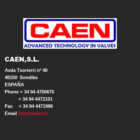
CAEN,S.L.
Avda Txorierri nº 40

48150  Sondika

ESPAÑA

Phone + 34 94 4750675

           + 34 94 4472101

Fax     + 34 94 4471996

Email 
info@caen.es