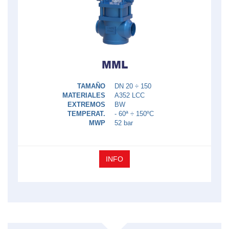
MML
TAMAÑO
DN 20 ÷ 150
MATERIALES
A352 LCC
EXTREMOS
BW
TEMPERAT.
- 60ª ÷ 150ºC
MWP
52 bar
INFO