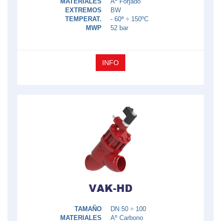
MATERIALES
Aº Forjado
EXTREMOS
BW
TEMPERAT.
- 60ª ÷ 150ºC
MWP
52 bar
INFO
VAK-HD
TAMAÑO
DN 50 ÷ 100
MATERIALES
Aº Carbono