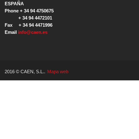
ESPAÑA

Phone + 34 94 4750675

           + 34 94 4472101

Fax     + 34 94 4471996

Email 
info@caen.es
2016 © CAEN, S.L..
Mapa web