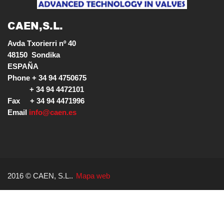
CAEN,S.L.
Avda Txorierri nº 40

48150  Sondika

ESPAÑA

Phone + 34 94 4750675

           + 34 94 4472101

Fax     + 34 94 4471996

Email 
info@caen.es
2016 © CAEN, S.L..
Mapa web