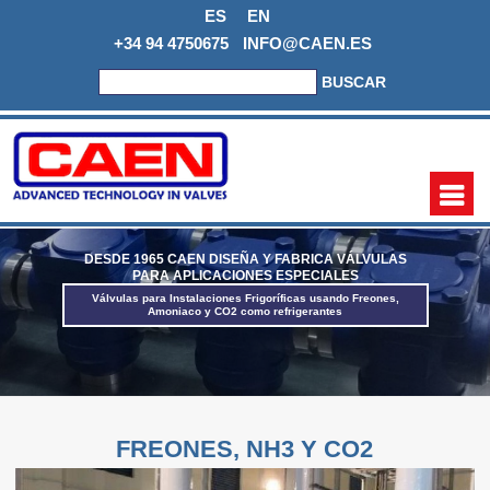
ES
EN
+34 94 4750675
INFO@CAEN.ES
BUSCAR
DESDE 1965
CAEN
DISEÑA Y FABRICA VÁLVULAS
PARA APLICACIONES ESPECIALES
Válvulas para Instalaciones Frigoríficas usando Freones,
Amoniaco y CO2 como refrigerantes
FREONES, NH3 Y CO2