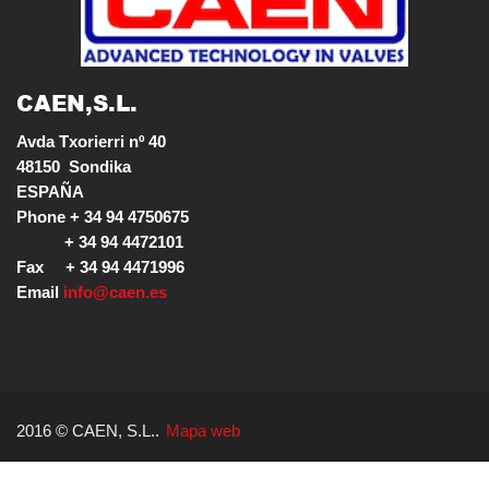
CAEN,S.L.
Avda Txorierri nº 40

48150  Sondika

ESPAÑA

Phone + 34 94 4750675

           + 34 94 4472101

Fax     + 34 94 4471996

Email 
info@caen.es
2016 © CAEN, S.L..
Mapa web